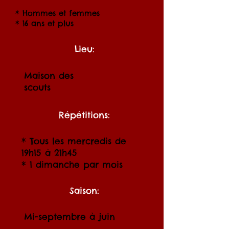
* Hommes et femmes
* 16 ans et plus
Lieu:
Maison des
scouts
Répétitions:
* Tous les mercredis de
19h15 à 21h45
* 1 dimanche par mois
Saison:
Mi-septembre à juin