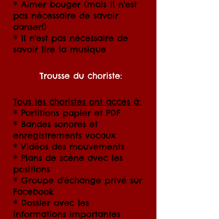
* Aimer bouger (mais il n'est
pas nécessaire de savoir
danser!)
* Il n'est pas nécessaire de
savoir lire la musique
Trousse du choriste:
Tous les choristes ont accès à:
* Partitions papier et PDF
* Bandes sonores et
enregistrements vocaux
* Vidéos des mouvements
* Plans de scène avec les
positions
* Groupe d'échange privé sur
Facebook
* Dossier avec les
informations importantes