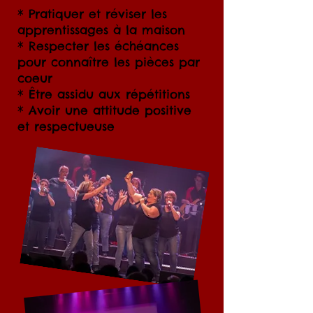
* Pratiquer et réviser les
apprentissages à la maison
* Respecter les échéances
pour connaître les pièces par
coeur
* Être assidu aux répétitions
* Avoir une attitude positive
et respectueuse