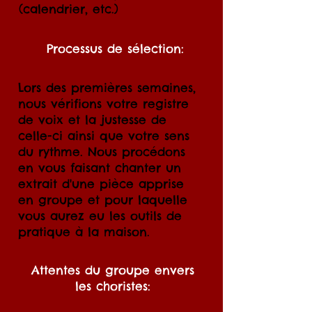
(calendrier, etc.)
Processus de sélection:
Lors des premières semaines,
nous vérifions votre registre
de voix et la justesse de
celle-ci ainsi que votre sens
du rythme. Nous procédons
en vous faisant chanter un
extrait d'une pièce apprise
en groupe et pour laquelle
vous aurez eu les outils de
pratique à la maison.
Attentes du groupe envers
les choristes: