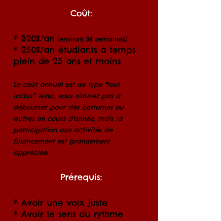
Coût:
* 320$/an
(environ 36 semaines)
* 250$/an étudiants à temps
plein de 25 ans et moins
Le coût annuel est de type "tout
inclus". Ainsi, vous n'aurez pas à
débourser pour des costumes ou
autres en cours d'année, mais la
participation aux activités de
financement est grandement
appréciée.
Prérequis:
* Avoir une voix juste
* Avoir le sens du rythme