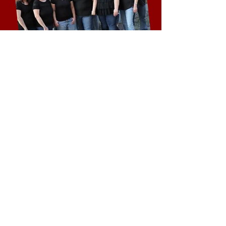
Si vous aimez la description de
notre groupe
, nos
vidéos
et les
informations sur cette page, il y
a de fortes chances que vous
soyez heureux avec À Portée de
Voix!